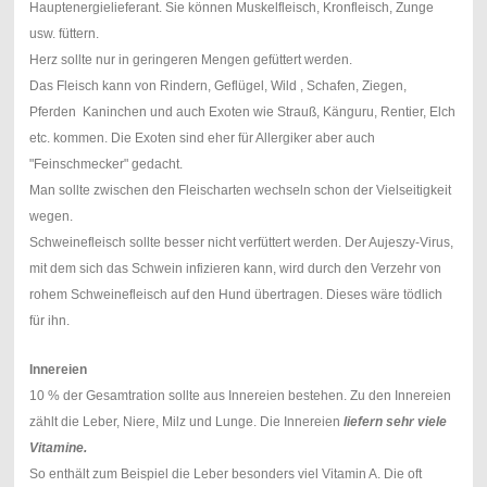
Hauptenergielieferant. Sie können Muskelfleisch, Kronfleisch, Zunge
usw. füttern.
Herz sollte nur in geringeren Mengen gefüttert werden.
Das Fleisch kann von Rindern, Geflügel, Wild , Schafen, Ziegen,
Pferden Kaninchen und auch Exoten wie Strauß, Känguru, Rentier, Elch
etc. kommen. Die Exoten sind eher für Allergiker aber auch
"Feinschmecker" gedacht.
Man sollte zwischen den Fleischarten wechseln schon der Vielseitigkeit
wegen.
Schweinefleisch sollte besser nicht verfüttert werden. Der Aujeszy-Virus,
mit dem sich das Schwein infizieren kann, wird durch den Verzehr von
rohem Schweinefleisch auf den Hund übertragen. Dieses wäre tödlich
für ihn.
Innereien
10 % der Gesamtration sollte aus Innereien bestehen. Zu den Innereien
zählt die Leber, Niere, Milz und Lunge. Die Innereien
liefern sehr viele
Vitamine.
So enthält zum Beispiel die Leber besonders viel Vitamin A. Die oft