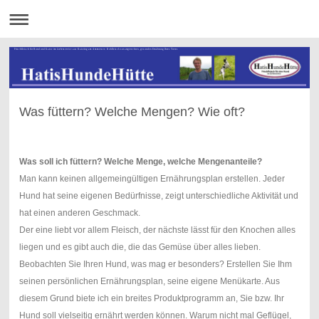
Frischfleisch für Hund und Katze im Lieferservice aus Raisting am Ammersee. Rohfleisch zur artgerechten, gesunden Ernährung Ihres Tieres
Was füttern? Welche Mengen? Wie oft?
Was soll ich füttern? Welche Menge, welche Mengenanteile?
Man kann keinen allgemeingültigen Ernährungsplan erstellen. Jeder
Hund hat seine eigenen Bedürfnisse, zeigt unterschiedliche Aktivität und
hat einen anderen Geschmack.
Der eine liebt vor allem Fleisch, der nächste lässt für den Knochen alles
liegen und es gibt auch die, die das Gemüse über alles lieben.
Beobachten Sie Ihren Hund, was mag er besonders? Erstellen Sie Ihm
seinen persönlichen Ernährungsplan, seine eigene Menükarte. Aus
diesem Grund biete ich ein breites Produktprogramm an, Sie bzw. Ihr
Hund soll vielseitig ernährt werden können. Warum nicht mal Geflügel,