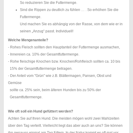
So reduzieren Sie die Futtermenge.
Sind die Rippen zu deutlich zu fühlen … . So erhöhen Sie die
Futtermenge.
Und machen Sie es abhängig von der Rasse, von dem wie er in
seinen „Anzug“ passt. Individuell!
Welche Mengenanteile?
- Rohes Fleisch sollten den Hauptanteil der Futtermenge ausmachen,
- Innereien ca. 10% der Gesamtfuttermenge.
- Rohe fleischige Knochen bzw. Knochen/Rohfleisch sollten ca. 10 bis
15% der Gesamtfuttermenge betragen.
- Der Anteil vom "Grün" wie z.B. Blättermagen, Pansen, Obst und
Gemüse
sollte ca. 25% sein, beim älteren Hunden bis zu 50% der
Gesamtfuttermenge.
Wie oft soll ein Hund gefüttert werden?
Achten Sie auf Ihren Hund. Die meisten mögen wohl zwei Mahlzeiten
über den Tag verteilt. Vielleicht liegt das aber auch an uns? Sie können
ihn genauso einmal am Tag füttern. In der Natur kommt es oft mal vor,