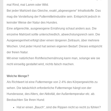
mal Rind, mal Lamm oder Wild.
Bei jeder Mahlzeit das Gleiche, exakt „abgewogene“ Inhaltsstoffe. Das
mag die Vorstellung der Futtermittelindustrie sein. Entspricht jedoch in
keinster Weise der Natur des Hundes.
Eine artgerechte, ausgewogene Ernährung schaut anders aus. Die
einzelne Mahlzeit sollte unterschiedlich, abwechslungsreich sein. Die
Ausgewogenheit erfolgt über einen längeren Zeitraum, über mehrere
Wochen. Und jeder Hund hat seinen eigenen Bedarf. Dieses entspricht
der freien Natur.
Mit einer natürlichen Rohfleischernährung kann man, solange wie sie
nicht einseitig gestaltet wird, nichts falsch machen.
Welche Menge?
Als Richtwert ist eine Futtermenge von 2-4% des Körpergewichts zu
sehen. Die tatsächlich erforderliche Futtermenge hängt von der
Hunderasse, des Alters, der Aktivität, der Außentemperatur etc. ab.
Beobachten Sie Ihren Hund:
Hat er einen „Bauch“, sind die Rippen nicht so recht zu fühlen?