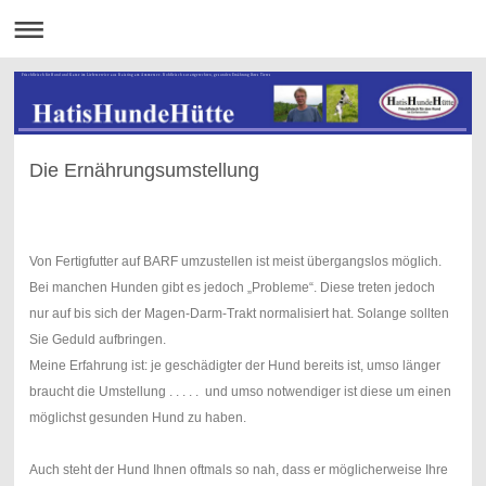
Frischfleisch für Hund und Katze im Lieferservice aus Raisting am Ammersee. Rohfleisch zur artgerechten, gesunden Ernährung Ihres Tieres
Die Ernährungsumstellung
.
Von Fertigfutter auf BARF umzustellen ist meist übergangslos möglich.
Bei manchen Hunden gibt es jedoch „Probleme“. Diese treten jedoch
nur auf bis sich der Magen-Darm-Trakt normalisiert hat. Solange sollten
Sie Geduld aufbringen.
Meine Erfahrung ist: je geschädigter der Hund bereits ist, umso länger
braucht die Umstellung . . . . . und umso notwendiger ist diese um einen
möglichst gesunden Hund zu haben.
Auch steht der Hund Ihnen oftmals so nah, dass er möglicherweise Ihre