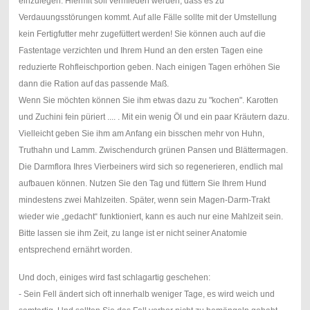
einzulegen. Hiermit soll vermieden werden, dass es zu
Verdauungsstörungen kommt. Auf alle Fälle sollte mit der Umstellung
kein Fertigfutter mehr zugefüttert werden! Sie können auch auf die
Fastentage verzichten und Ihrem Hund an den ersten Tagen eine
reduzierte Rohfleischportion geben. Nach einigen Tagen erhöhen Sie
dann die Ration auf das passende Maß.
Wenn Sie möchten können Sie ihm etwas dazu zu "kochen". Karotten
und Zuchini fein püriert .... . Mit ein wenig Öl und ein paar Kräutern dazu.
Vielleicht geben Sie ihm am Anfang ein bisschen mehr von Huhn,
Truthahn und Lamm. Zwischendurch grünen Pansen und Blättermagen.
Die Darmflora Ihres Vierbeiners wird sich so regenerieren, endlich mal
aufbauen können. Nutzen Sie den Tag und füttern Sie Ihrem Hund
mindestens zwei Mahlzeiten. Später, wenn sein Magen-Darm-Trakt
wieder wie „gedacht“ funktioniert, kann es auch nur eine Mahlzeit sein.
Bitte lassen sie ihm Zeit, zu lange ist er nicht seiner Anatomie
entsprechend ernährt worden.
Und doch, einiges wird fast schlagartig geschehen:
- Sein Fell ändert sich oft innerhalb weniger Tage, es wird weich und