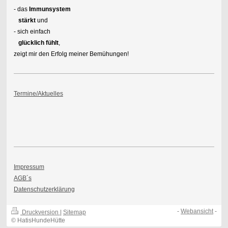
- das
Immunsystem
stärkt
und
- sich einfach
glücklich fühlt
,
zeigt mir den Erfolg meiner Bemühungen!
Termine/Aktuelles
Impressum
AGB´s
Datenschutzerklärung
-
Webansicht
-
Druckversion
|
Sitemap
© HatisHundeHütte