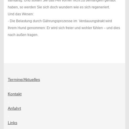
samtartig. Und sollten Sie das Fell vorher nicht zu bemängeln gehabt
haben, so werden Sie sich doch wundern wie es sich regeneriert.
Und das Wesen:
- Die Belastung durch Gährungsprozesse im Verdauungstrakt wird
Ihrem Hund genommen: Er wird sich freier und wohler fühlen – und dies
nach außen tragen.
Termine/Aktuelles
.
Kontakt
.
Anfahrt
.
Links