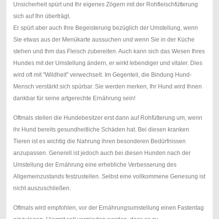
Unsicherheit spürt und Ihr eigenes Zögern mit der Rohfleischfütterung
sich auf Ihn überträgt.
Er spürt aber auch Ihre Begeisterung bezüglich der Umstellung, wenn
Sie etwas aus der Menükarte aussuchen und wenn Sie in der Küche
stehen und Ihm das Fleisch zubereiten. Auch kann sich das Wesen Ihres
Hundes mit der Umstellung ändern, er wirkt lebendiger und vitaler. Dies
wird oft mit "Wildheit" verwechselt. Im Gegenteil, die Bindung Hund-
Mensch verstärkt sich spürbar. Sie werden merken, Ihr Hund wird Ihnen
dankbar für seine artgerechte Ernährung sein!
Oftmals stellen die Hundebesitzer erst dann auf Rohfütterung um, wenn
ihr Hund bereits gesundheitliche Schäden hat. Bei diesen kranken
Tieren ist es wichtig die Nahrung ihren besonderen Bedürfnissen
anzupassen. Generell ist jedoch auch bei diesen Hunden nach der
Umstellung der Ernährung eine erhebliche Verbesserung des
Allgemeinzustands festzustellen. Selbst eine vollkommene Genesung ist
nicht auszuschließen.
Oftmals wird empfohlen, vor der Ernährungsumstellung einen Fastentag