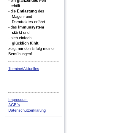
- ein
glänzendes Fell
erhält
- die
Entlastung
des
Magen- und
Darmtraktes erfährt
- das
Immunsystem
stärkt
und
- sich einfach
glücklich fühlt
,
zeigt mir den Erfolg meiner
Bemühungen!
Termine/Aktuelles
Impressum
AGB´s
Datenschutzerklärung