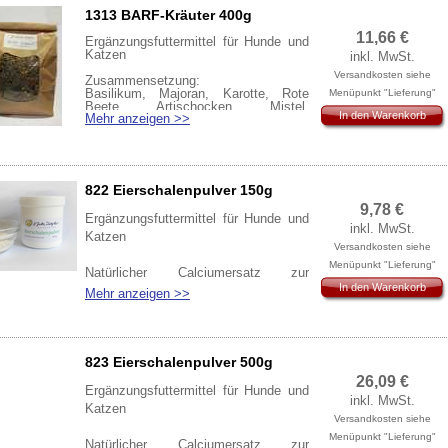
1313 BARF-Kräuter 400g
11,66
€
Ergänzungsfuttermittel für Hunde und
Katzen
inkl. MwSt.
Versandkosten siehe
Zusammensetzung:
Basilikum, Majoran, Karotte, Rote
Menüpunkt "Lieferung"
Beete, Artischocken, Mistel,
In den Warenkorb
Mehr anzeigen >>
Schwarzkümmel, Brennnessel, Aronia,
Sanddorn, Algenkalk
nia, Sanddorn,
Algenkalk
(28,23€/kg)
822 Eierschalenpulver 150g
9,78
€
Ergänzungsfuttermittel für Hunde und
inkl. MwSt.
Katzen
Versandkosten siehe
Menüpunkt "Lieferung"
Natürlicher Calciumersatz zur
In den Warenkorb
Bedarfsabdeckung bei geringer oder
Mehr anzeigen >>
keiner Knochenfütterung Ihres Tieres.
(6,33 €/100g)
823 Eierschalenpulver 500g
26,09
€
Ergänzungsfuttermittel für Hunde und
inkl. MwSt.
Katzen
Versandkosten siehe
Menüpunkt "Lieferung"
Natürlicher Calciumersatz zur