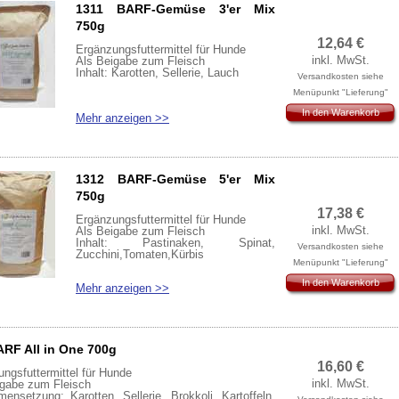
1311 BARF-Gemüse 3'er Mix
de/Katze - 1/2-1 Teelöffel/Tag
r. Hunde - 1 Teelöffel/Tag
750g
. Hunde - 1-2 Esslöffel/Tag
12,64
€
Ergänzungsfuttermittel für Hunde
inkl. MwSt.
Als Beigabe zum Fleisch
Inhalt: Karotten, Sellerie, Lauch
ienz: Omega 3: 25%
Versandkosten siehe
t 100 %
Menüpunkt "Lieferung"
In den Warenkorb
Mehr anzeigen >>
1312 BARF-Gemüse 5'er Mix
750g
17,38
€
Ergänzungsfuttermittel für Hunde
inkl. MwSt.
Als Beigabe zum Fleisch
Inhalt: Pastinaken, Spinat,
Versandkosten siehe
Zucchini,Tomaten,Kürbis
Menüpunkt "Lieferung"
In den Warenkorb
Mehr anzeigen >>
ARF All in One 700g
16,60
€
ngsfuttermittel für Hunde
inkl. MwSt.
igabe zum Fleisch
nsetzung: Karotten, Sellerie, Brokkoli, Kartoffeln,