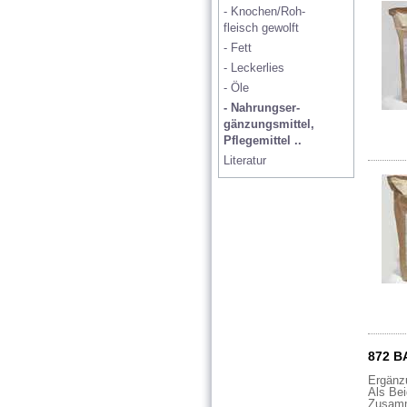
kl. Hun
- Knochen/Roh-   
mittelg
fleisch gewolft
sehr gr
- Fett
- Leckerlies
Ingred
- Öle
Rohfet
- Nahrungser- 
gänzungsmittel, 
Pflegemittel ..
Literatur
872 B
Ergänzu
Als Be
Zusamme