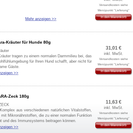
Versandkosten siehe
Menüpunkt "Lieferung"
In den Warenkorb
Mehr anzeigen >>
ra-Kräuter für Hunde 80g
31,01
€
äuter
inkl. MwSt.
räuter tragen zu einem normalen Darmmilieu bei, das
Versandkosten siehe
hlfühlumgebung für Ihren Hund schafft, aber nicht für
Menüpunkt "Lieferung"
same Gäste.
In den Warenkorb
ür den Waldspaziergang.
nzeigen >>
mensetzung
h, Wermut, Walnuss, Nelken, Petersilie, Thymian
ARA-Zeck 180g
ische Werte
11,63
€
er 14,9 %, Rohprotein 14,2 %, Rohasche 10,9 %,
ZECK
inkl. MwSt.
gkeit 8,5 %, Rohfett 3,4 %
 Komplex aus verschiedenen natürlichen Vitalstoffen,
Versandkosten siehe
ung
 mit Mikronährstoffen, die zu einer normalen Funktion
Menüpunkt "Lieferung"
 Hund 1 TL
ut und des Immunsystems beitragen können.
er Hund 1 1/2 TL
In den Warenkorb
fall durch Zecken steht häufig im Zusammenhang mit
nzeigen >>
 Hund 2 TL
oblemen und einem schwachen Immunsystem, oft