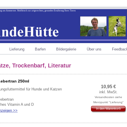
ting am Ammersee. Rohfleisch zur artgerechten, gesunden Ernährung Ihres Tieres
Lieferung
Barfen
Bildergalerie
Über uns
Feedbac
tze, Trockenbarf, Literatur
Lebertran 250ml
10,95
€
ngsfuttermittel für Hunde und Katzen
inkl. MwSt.
Versandkosten siehe
ebertran
Menüpunkt "Lieferung"
ches Vitamin A und D
In den Warenkorb
Gehalt an essentiellen Omega-3-Fettsäuren
nzeigen >>
ung: