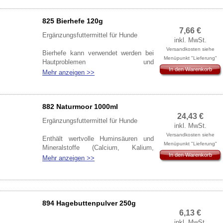
Katzen: Zur natürlichen
Bedarfsabdeckung von Taurin.
825 Bierhefe 120g
7,66
€
Ergänzungsfuttermittel für Hunde
inkl. MwSt.
Versandkosten siehe
Bierhefe kann verwendet werden bei
Menüpunkt "Lieferung"
Hautproblemen und
In den Warenkorb
Hautpilzerkrankungen.
Mehr anzeigen >>
Auch vorbeugend als Futterzusatz für
gesunde Haut und glänzendes Fell.
882 Naturmoor 1000ml
24,43
€
Ergänzungsfuttermittel für Hunde
inkl. MwSt.
Versandkosten siehe
Enthält wertvolle Huminsäuren und
Menüpunkt "Lieferung"
Mineralstoffe (Calcium, Kalium,
In den Warenkorb
Magnesium)
Mehr anzeigen >>
Ins Futter gemischt hilft es den Tieren
ihr Nährstoffdepot aufzufüllen, die
Abwehrkräfte zu stärken und die
Verdauung anzuregen
894 Hagebuttenpulver 250g
6,13
€
inkl. MwSt.