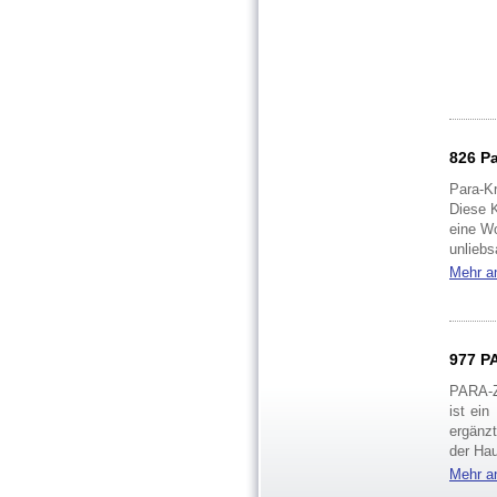
826 Pa
Para-Kr
Diese K
eine Wo
unlieb
Ideal f
Mehr a
Zusam
Erdrauc
977 P
Analyt
Rohfas
PARA-
Feuchti
ist ein
Dosier
ergänzt
kleiner
der Ha
mittler
Ein Be
Mehr a
großer
Hautpr