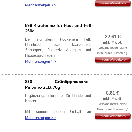
In den Warenkorb
Bedarfsabdeckung bei geringer oder
Mehr anzeigen >>
keiner Knochenfütterung Ihres Tieres.
(5,06 €/100g)
896 Kräutermix für Haut und Fell
250g
22,61
€
Bei stumpfem, trockenem Fell,
inkl. MwSt.
Haarbruch sowie Haarverlust,
Versandkosten siehe
Schuppen, Juckreiz Allergien und
Menüpunkt "Lieferung"
Hautausschlägen.
In den Warenkorb
Der Kräutermix sorgt für eine optimale
Mehr anzeigen >>
Unterstützung der Entgiftungsorgane
und hat eine blutreinigende und
stoffwechselanregende Wirkung.
830 Grünlippmuschel-
Zusammensetzung:
Pulverextrakt 70g
Brennnessel, Schwarzkümmel,
8,61
€
Ergänzungsfuttermittel für Hunde und
Bierhefe, Algenkalk, Sanddorn,
inkl. MwSt.
Katzen
Ginkoblätter,
Versandkosten siehe
Mariendistel, Queckenwurzel,
Menüpunkt "Lieferung"
Mit seinem hohen Gehalt an
Spirulina
In den Warenkorb
Glukosaminglykanen unterstützend
Mehr anzeigen >>
bei angezüchteter Gelenk-überlastung,
Ergänzungsfuttermittel für Hunde
Schnellwüchsigkeit oder im Alter.