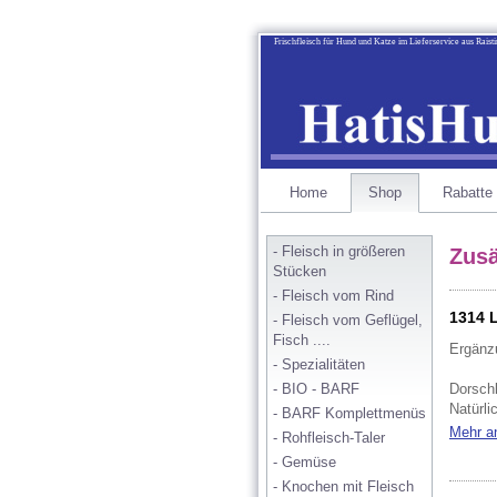
Frischfleisch für Hund und Katze im Lieferservice aus Rais
Home
Shop
Rabatte
- Fleisch in größeren 
Zusä
Stücken
- Fleisch vom Rind
1314 
- Fleisch vom Geflügel, 
Fisch ....
Ergänzu
- Spezialitäten
- BIO - BARF
Dorschl
Natürli
- BARF Komplettmenüs
Hoher 
Mehr a
- Rohfleisch-Taler
- Gemüse
- Knochen mit Fleisch
Dosier