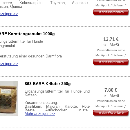
Versandkosten siehe
nisbeere, Kokosraspeln, Thymian, Algenkalk,
Menüpunkt "Lieferung"
izen, Quinoa
In den Warenkorb
nzeigen >>
ARF Karottengranulat 1000g
13,71
€
ngsfuttermittel für Hunde
inkl. MwSt.
ngranulat
Versandkosten siehe
Menüpunkt "Lieferung"
erstützung einer gesunden Darmflora
In den Warenkorb
nzeigen >>
ung:
1/2 Teelöffel
d 1 Teelöfel, mittler. Hund 2 Teelöffel, gr. Hund 1
el
863 BARF-Kräuter 250g
rmen Wasser vermengen und direkt zu jeder Mahlzeit
7,80
€
Ergänzungsfuttermittel für Hunde und
Katzen
inkl. MwSt.
Versandkosten siehe
Zusammensetzung:
mensetzung:
Basilikum, Majoran, Karotte, Rote
Menüpunkt "Lieferung"
arotten, gemahlen
Beete, Artischocken, Mistel,
In den Warenkorb
Mehr anzeigen >>
Schwarzkümmel, Brennnessel, Aronia,
Sanddorn, Algenkalk
nia, Sanddorn,
Algenkalk
(29,88€/kg)