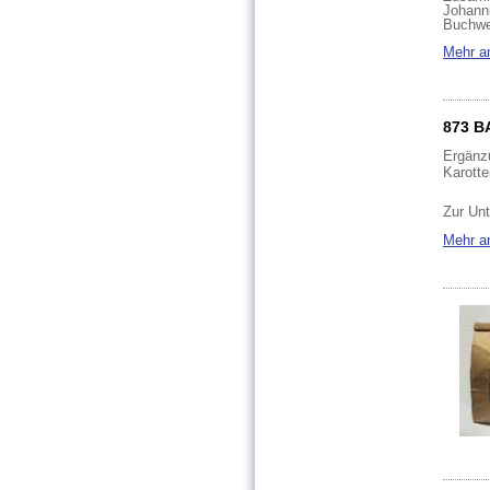
Johan
Buchwe
Mehr a
873 B
Ergänzu
Karotte
Zur Unt
Mehr a
Dosier
Katze: 
kl. Hun
Esslöff
mit wa
geben.
Zusam
100% K