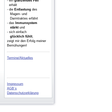
- ein
glänzendes Fell
erhält
- die
Entlastung
des
Magen- und
Darmtraktes erfährt
- das
Immunsystem
stärkt
und
- sich einfach
glücklich fühlt
,
zeigt mir den Erfolg meiner
Bemühungen!
Termine/Aktuelles
Impressum
AGB´s
Datenschutzerklärung