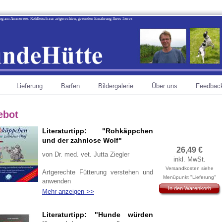
ting am Ammersee. Rohfleisch zur artgerechten, gesunden Ernährung Ihres Tieres
Lieferung
Barfen
Bildergalerie
Über uns
Feedbac
ebot
Literaturtipp: "Rohkäppchen
und der zahnlose Wolf"
26,49
€
von Dr. med. vet. Jutta Ziegler
inkl. MwSt.
Versandkosten siehe
Artgerechte Fütterung verstehen und
Menüpunkt "Lieferung"
anwenden
In den Warenkorb
Mehr anzeigen >>
Literaturtipp: "Hunde würden