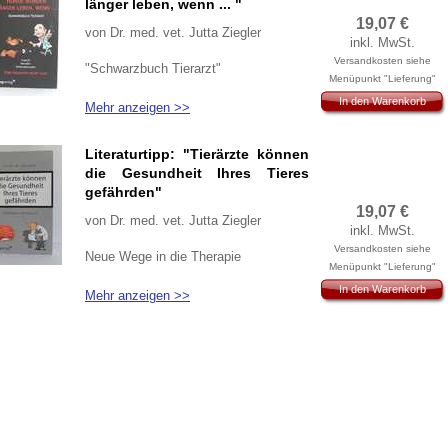
länger leben, wenn ... "
19,07
€
von Dr. med. vet. Jutta Ziegler
inkl. MwSt.
Versandkosten siehe
"Schwarzbuch Tierarzt"
Menüpunkt "Lieferung"
In den Warenkorb
Mehr anzeigen >>
Literaturtipp: "Tierärzte können
die Gesundheit Ihres Tieres
gefährden"
19,07
€
von Dr. med. vet. Jutta Ziegler
inkl. MwSt.
Versandkosten siehe
Neue Wege in die Therapie
Menüpunkt "Lieferung"
In den Warenkorb
Mehr anzeigen >>