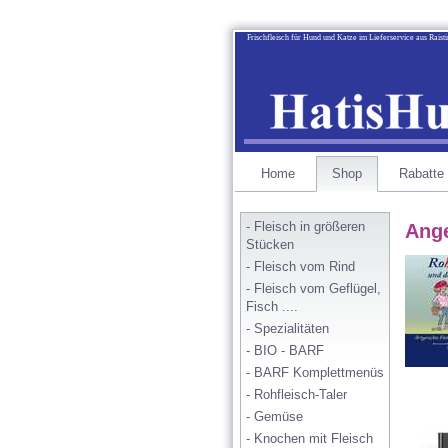
Frischfleisch für Hund und Katze im Lieferservice aus Rais
Home
Shop
Rabatte
- Fleisch in größeren 
Ang
Stücken
- Fleisch vom Rind
- Fleisch vom Geflügel, 
Fisch ....
- Spezialitäten
- BIO - BARF
- BARF Komplettmenüs
- Rohfleisch-Taler
- Gemüse
- Knochen mit Fleisch